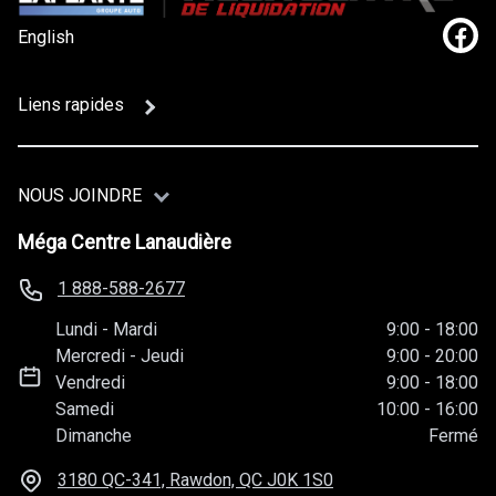
English
Lien
Liens rapides
NOUS JOINDRE
Méga Centre Lanaudière
1 888-588-2677
Lundi
-
Mardi
9:00
-
18:00
Mercredi
-
Jeudi
9:00
-
20:00
Vendredi
9:00
-
18:00
Samedi
10:00
-
16:00
Dimanche
Fermé
3180 QC-341, Rawdon, QC
J0K 1S0