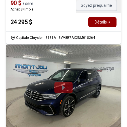
90
$
/
sem
Soyez préqualifié
Achat 84 mois
24 295
$
Détails
Capitale Chrysler
- 3131A
- 3VV8B7AX2NM018264