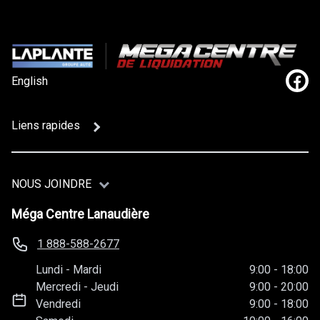
English
Lien
Liens rapides
NOUS JOINDRE
Méga Centre Lanaudière
1 888-588-2677
Lundi
-
Mardi
9:00
-
18:00
Mercredi
-
Jeudi
9:00
-
20:00
Vendredi
9:00
-
18:00