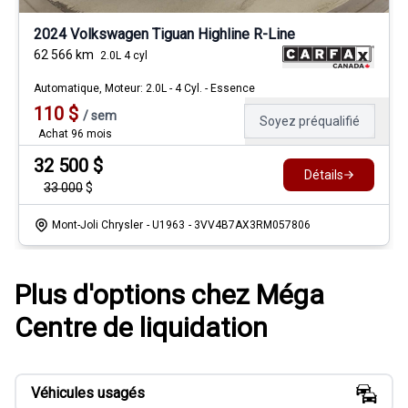
2024 Volkswagen Tiguan Highline R-Line
62 566
km
2.0L 4 cyl
Automatique, Moteur: 2.0L - 4 Cyl. - Essence
110
$
/
sem
Soyez préqualifié
Achat 96 mois
32 500
$
Détails
33 000
$
Mont-Joli Chrysler
- U1963
- 3VV4B7AX3RM057806
Plus d'options chez Méga
Centre de liquidation
Véhicules usagés