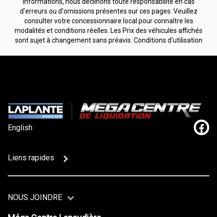
informations, nous déclinons toute responsabilité en cas
d'erreurs ou d'omissions présentes sur ces pages. Veuillez
consulter votre concessionnaire local pour connaître les
modalités et conditions réelles. Les Prix des véhicules affichés
sont sujet à changement sans préavis.
Conditions d'utilisation
English
Lien
Liens rapides
NOUS JOINDRE