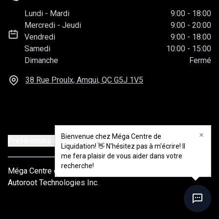
Lundi
-
Mardi
9:00
-
18:00
Mercredi
-
Jeudi
9:00
-
20:00
Vendredi
9:00
-
18:00
Samedi
10:00
-
15:00
Dimanche
Fermé
38 Rue Proulx, Amqui, QC
G5J 1V5
Bienvenue chez Méga Centre de
Bienvenue chez Méga Centre de
Préférences de consentement
Liquidation! 👋 N'hésitez pas à m'écrire! Il
Liquidation! 👋 N'hésitez pas à m'écrire! Il
me fera plaisir de vous aider dans votre
me fera plaisir de vous aider dans votre
recherche!
recherche!
Méga Centre de liquidation
© 2026
Tous droits réservés
Autoroot Technologies Inc.