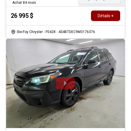
Achat 84 mois
26 995
$
Détails
Ste-Foy Chrysler
- F0428
- 4S4BTDEC9M3176376