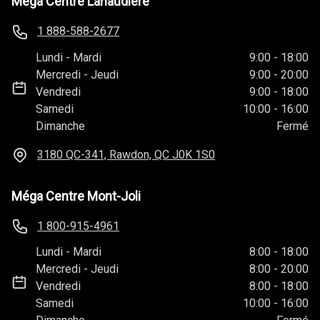
Méga Centre Lanaudière
1 888-588-2677
Lundi
-
Mardi
9:00
-
18:00
Mercredi
-
Jeudi
9:00
-
20:00
Vendredi
9:00
-
18:00
Samedi
10:00
-
16:00
Dimanche
Fermé
3180 QC-341, Rawdon, QC
J0K 1S0
Méga Centre Mont-Joli
1 800-915-4961
Lundi
-
Mardi
8:00
-
18:00
Mercredi
-
Jeudi
8:00
-
20:00
Vendredi
8:00
-
18:00
Samedi
10:00
-
16:00