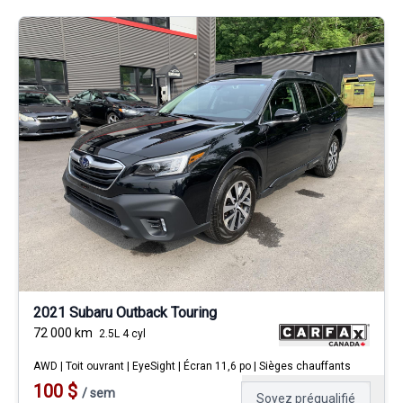
2021 Subaru Outback Touring
72 000
km
2.5L 4 cyl
AWD | Toit ouvrant | EyeSight | Écran 11,6 po | Sièges chauffants
100
$
/
sem
Soyez préqualifié