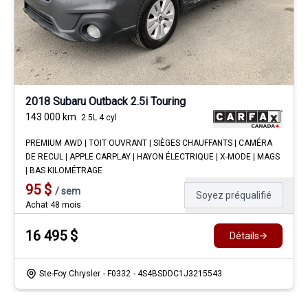
2018 Subaru Outback 2.5i Touring
143 000
km
2.5L 4 cyl
PREMIUM AWD | TOIT OUVRANT | SIÈGES CHAUFFANTS | CAMÉRA
DE RECUL | APPLE CARPLAY | HAYON ÉLECTRIQUE | X-MODE | MAGS
| BAS KILOMÉTRAGE
95
$
/
sem
Soyez préqualifié
Achat 48 mois
16 495
$
Détails
Ste-Foy Chrysler
- F0332
- 4S4BSDDC1J3215543