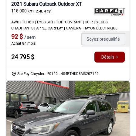
2021 Subaru Outback Outdoor XT
118 000
km
2.4L 4 cyl
AWD | TURBO | EYESIGHT | TOIT OUVRANT | CUIR | SIÈGES
CHAUFFANTS | APPLE CARPLAY | CAMÉRA | HAYON ÉLECTRIQUE
92
$
/
sem
Soyez préqualifié
Achat 84 mois
24 795
$
Détails
Ste-Foy Chrysler
- F0120
- 4S4BTHKD8M3207122