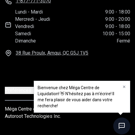
1-877-771-3070
Lundi
-
Mardi
9:00
-
18:00
Mercredi
-
Jeudi
9:00
-
20:00
Vendredi
9:00
-
18:00
Samedi
10:00
-
15:00
Dimanche
Fermé
38 Rue Proulx, Amqui, QC
G5J 1V5
Bienvenue chez Méga Centre de
Bienvenue chez Méga Centre de
Préférences de consentement
Liquidation! 👋 N'hésitez pas à m'écrire! Il
Liquidation! 👋 N'hésitez pas à m'écrire! Il
me fera plaisir de vous aider dans votre
me fera plaisir de vous aider dans votre
recherche!
recherche!
Méga Centre de liquidation
© 2026
Tous droits réservés
Autoroot Technologies Inc.