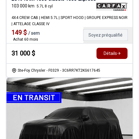
103 000
km
5.7L 8 cyl
4X4 CREW CAB | HEMI 5.7L | SPORT HOOD | GROUPE EXPRESS NOIR
| ATTELAGE CLASSE IV
149
$
/
sem
Soyez préqualifié
Achat 60 mois
31 000
$
Détails
Ste-Foy Chrysler
- F0329
- 3C6RR7KT2KG617645