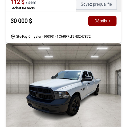
112
$
/
sem
Soyez préqualifié
Achat 84 mois
30 000
$
Détails
Ste-Foy Chrysler
- F0393
- 1C6RR7LT9NS247872