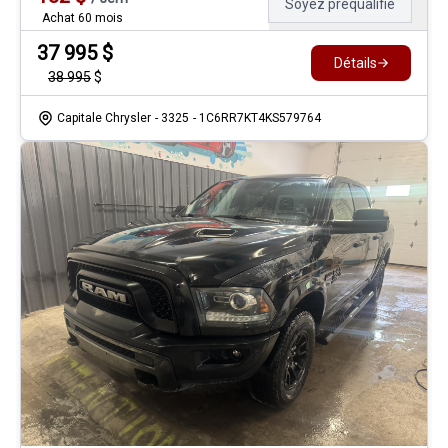
Soyez préqualifié
Achat 60 mois
37 995
$
Détails
38 995
$
Capitale Chrysler
- 3325
- 1C6RR7KT4KS579764