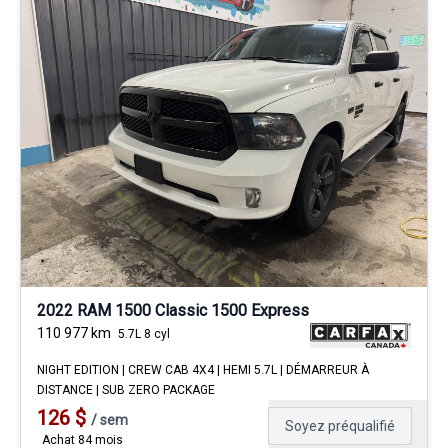
2022 RAM 1500 Classic 1500 Express
110 977
km
5.7L 8 cyl
NIGHT EDITION | CREW CAB 4X4 | HEMI 5.7L | DÉMARREUR À
DISTANCE | SUB ZERO PACKAGE
126
$
/
sem
Soyez préqualifié
Achat 84 mois