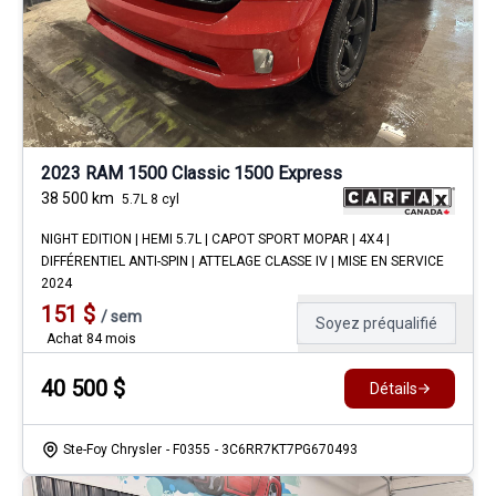
2023 RAM 1500 Classic 1500 Express
38 500
km
5.7L 8 cyl
NIGHT EDITION | HEMI 5.7L | CAPOT SPORT MOPAR | 4X4 |
DIFFÉRENTIEL ANTI-SPIN | ATTELAGE CLASSE IV | MISE EN SERVICE
2024
151
$
/
sem
Soyez préqualifié
Achat 84 mois
40 500
$
Détails
Ste-Foy Chrysler
- F0355
- 3C6RR7KT7PG670493