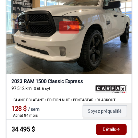
2023 RAM 1500 Classic Express
97 512
km
3.6L 6 cyl
• BLANC ÉCLATANT • ÉDITION NUIT • PENTASTAR • BLACKOUT
128
$
/
sem
Soyez préqualifié
Achat 84 mois
34 495
$
Détails