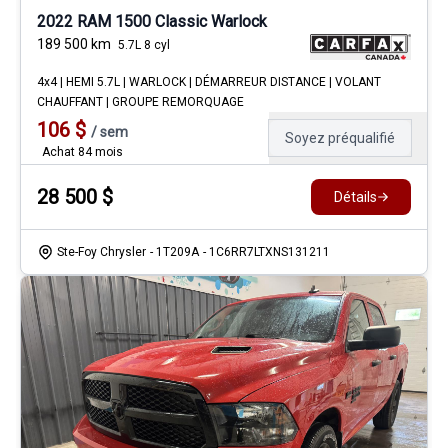
2022 RAM 1500 Classic Warlock
189 500
km
5.7L 8 cyl
4x4 | HEMI 5.7L | WARLOCK | DÉMARREUR DISTANCE | VOLANT
CHAUFFANT | GROUPE REMORQUAGE
106
$
/
sem
Soyez préqualifié
Achat 84 mois
28 500
$
Détails
Ste-Foy Chrysler
- 1T209A
- 1C6RR7LTXNS131211