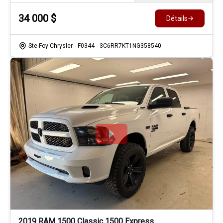
34 000
$
Détails
Ste-Foy Chrysler
- F0344
- 3C6RR7KT1NG358540
2019 RAM 1500 Classic 1500 Express