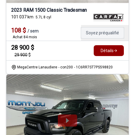
2023 RAM 1500 Classic Tradesman
101 037
km
5.7L 8 cyl
108
$
/
sem
Soyez préqualifié
Achat 84 mois
28 900
$
Détails
29 900
$
MegaCentre Lanaudiere
- con200
- 1C6RR7ST7PS598820