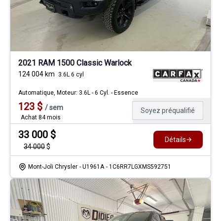
2021 RAM 1500 Classic Warlock
124 004
km
3.6L 6 cyl
Automatique, Moteur: 3.6L - 6 Cyl. - Essence
123
$
/
sem
Soyez préqualifié
Achat 84 mois
33 000
$
Détails
34 000
$
Mont-Joli Chrysler
- U1961A
- 1C6RR7LGXMS592751