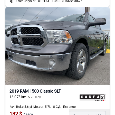
Didier Chrysler
- U1918A
- 1C6RR7LT5KS690676
2019 RAM 1500 Classic SLT
16 075
km
5.7L 8 cyl
4x4, Boîte 5,6 pi, Moteur: 5.7L - 8 Cyl. - Essence
182
$
/
sem