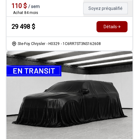
110
$
/
sem
Soyez préqualifié
Achat 84 mois
29 498
$
Détails
Ste-Foy Chrysler
- H0329
- 1C6RR7ST3NS162608