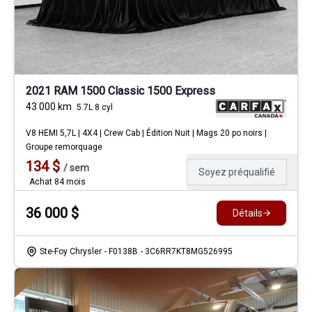
2021 RAM 1500 Classic 1500 Express
43 000
km
5.7L 8 cyl
V8 HEMI 5,7L | 4X4 | Crew Cab | Édition Nuit | Mags 20 po noirs |
Groupe remorquage
134
$
/
sem
Soyez préqualifié
Achat 84 mois
36 000
$
Détails
Ste-Foy Chrysler
- F0138B
- 3C6RR7KT8MG526995