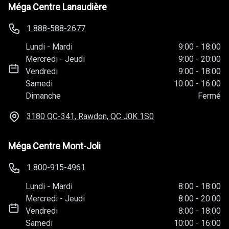
Méga Centre Lanaudière
1 888-588-2677
Lundi
-
Mardi
9:00
-
18:00
Mercredi
-
Jeudi
9:00
-
20:00
Vendredi
9:00
-
18:00
Samedi
10:00
-
16:00
Dimanche
Fermé
3180 QC-341, Rawdon, QC
J0K 1S0
Méga Centre Mont-Joli
1 800-915-4961
Lundi
-
Mardi
8:00
-
18:00
Mercredi
-
Jeudi
8:00
-
20:00
Vendredi
8:00
-
18:00
Samedi
10:00
-
16:00