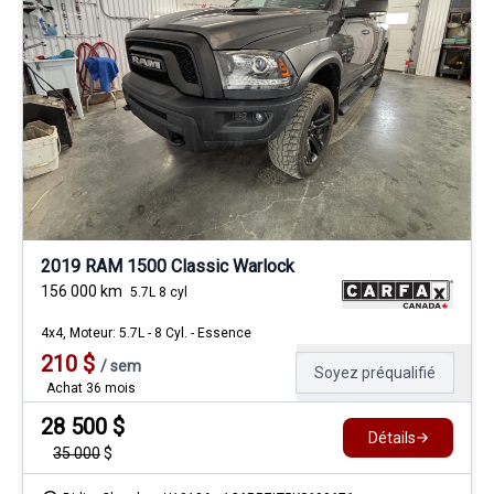
2019 RAM 1500 Classic Warlock
156 000
km
5.7L 8 cyl
4x4, Moteur: 5.7L - 8 Cyl. - Essence
210
$
/
sem
Soyez préqualifié
Achat 36 mois
28 500
$
Détails
35 000
$