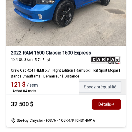
2022 RAM 1500 Classic 1500 Express
124 000
km
5.7L 8 cyl
Crew Cab 4x4 | HEMI 5.7 | Night Edition | RamBox | Toit Sport Mopar |
Bancs Chauffants | Démarreur à Distance
121
$
/
sem
Soyez préqualifié
Achat 84 mois
32 500
$
Détails
Ste-Foy Chrysler
- F0376
- 1C6RR7KT0NS146916