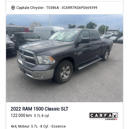
Capitale Chrysler
- T0386A
- 3C6RR7KG6PG669399
2022 RAM 1500 Classic SLT
122 000
km
5.7L 8 cyl
4x4, Moteur: 5.7L - 8 Cyl. - Essence