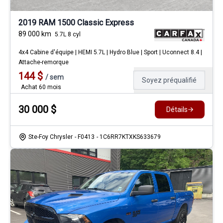
2019 RAM 1500 Classic Express
89 000
km
5.7L 8 cyl
4x4 Cabine d'équipe | HEMI 5.7L | Hydro Blue | Sport | Uconnect 8.4 |
Attache-remorque
144
$
/
sem
Soyez préqualifié
Achat 60 mois
30 000
$
Détails
Ste-Foy Chrysler
- F0413
- 1C6RR7KTXKS633679