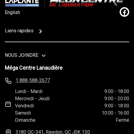
English
Lien
Liens rapides
NOUS JOINDRE
Méga Centre Lanaudière
1 888-588-2677
Lundi
-
Mardi
9:00
-
18:00
Mercredi
-
Jeudi
9:00
-
20:00
Vendredi
9:00
-
18:00
Samedi
10:00
-
16:00
Dimanche
Fermé
3180 QC-341, Rawdon, QC
J0K 1S0