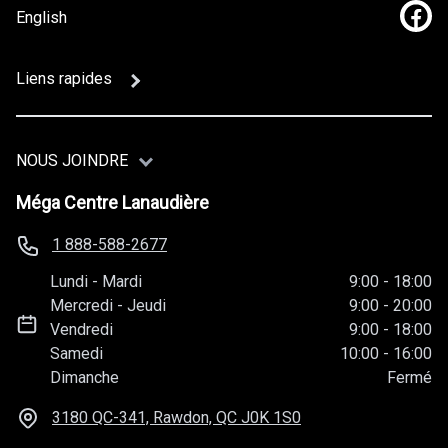
English
Lien
Liens rapides
NOUS JOINDRE
Méga Centre Lanaudière
1 888-588-2677
Lundi
-
Mardi
9:00
-
18:00
Mercredi
-
Jeudi
9:00
-
20:00
Vendredi
9:00
-
18:00
Samedi
10:00
-
16:00
Dimanche
Fermé
3180 QC-341, Rawdon, QC
J0K 1S0