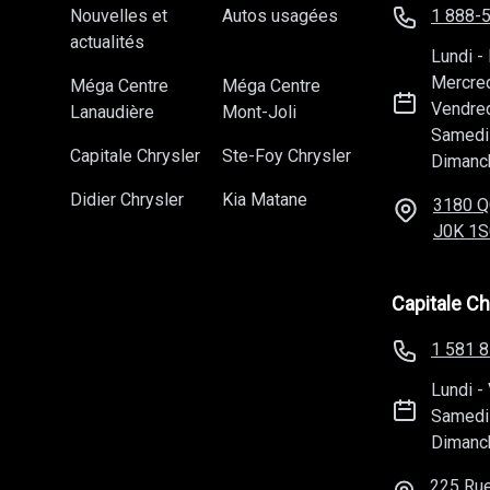
Nouvelles et
Autos usagées
1 888-
actualités
Lundi
-
Mercre
Méga Centre
Méga Centre
Vendre
Lanaudière
Mont-Joli
Samedi
Capitale Chrysler
Ste-Foy Chrysler
Dimanc
Didier Chrysler
Kia Matane
3180 Q
J0K 1S
Capitale Ch
1 581 
Lundi
-
Samedi
Dimanc
225 Rue