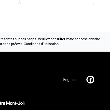
présentes sur ces pages. Veuillez consulter votre concessionnaire
nt sans préavis.
Conditions d'utilisation
English
Lien vers n
re Mont-Joli