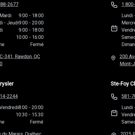
588-2677
1 800
Mardi
9:00
-
18:00
Lundi
di
-
Jeudi
9:00
-
20:00
Mercr
di
9:00
-
18:00
Vendr
10:00
-
16:00
Samed
he
Fermé
Diman
C-341, Rawdon, QC
200 Av
0
Mont-J
rysler
Ste-Foy C
814-2244
581-7
Vendredi
8:00
-
20:00
Lundi
10:30
-
15:30
Vendr
he
Fermé
Samed
 du Marais, Québec,
2025 R