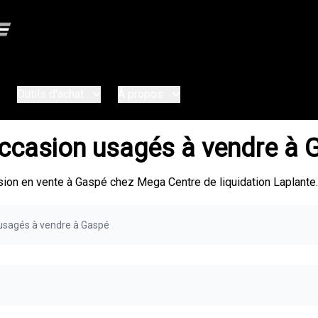
Outils d'achat
À propos
ccasion usagés à vendre à 
n en vente à Gaspé chez Mega Centre de liquidation Laplante.
usagés à vendre à Gaspé