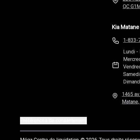
QC
G1M
Kia Matane
1-833-
Lundi
-
Mercre
Vendre
Samedi
Dimanc
1465 av.
Matane,
Préférences de consentement
Méga Centre de liquidation
© 2026
Tous droits réser