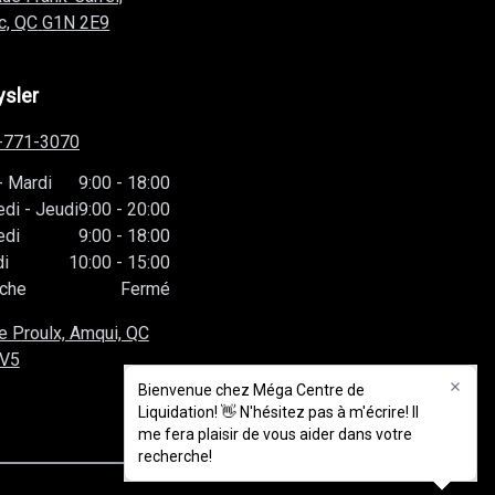
c, QC
G1N 2E9
ysler
-771-3070
-
Mardi
9:00
-
18:00
edi
-
Jeudi
9:00
-
20:00
edi
9:00
-
18:00
i
10:00
-
15:00
che
Fermé
e Proulx, Amqui, QC
1V5
Bienvenue chez Méga Centre de
Bienvenue chez Méga Centre de
Liquidation! 👋 N'hésitez pas à m'écrire! Il
Liquidation! 👋 N'hésitez pas à m'écrire! Il
me fera plaisir de vous aider dans votre
me fera plaisir de vous aider dans votre
recherche!
recherche!