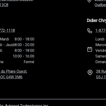
 3C8
Québe
Didier Chr
772-1118
1-877
Mardi
8:00
-
18:00
Lundi
di
-
Jeudi
8:00
-
20:00
Mercr
di
8:00
-
18:00
Vendr
10:00
-
16:00
Samed
he
Fermé
Diman
 du Phare Ouest,
38 Ru
 QC
G4W 3M6
G5J 
vés
Autoroot Technologies Inc.