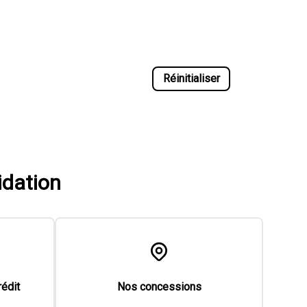
Réinitialiser
idation
rédit
Nos concessions