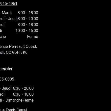
-915-4961
-
Mardi
8:00
-
18:00
edi
-
Jeudi
8:00
-
20:00
edi
8:00
-
18:00
i
10:00
-
16:00
che
Fermé
enue Perreault Ouest,
oli, QC
G5H 3K6
hrysler
05-0805
-
Jeudi
8:30
-
20:00
edi
8:30
-
18:00
i
-
Dimanche
Fermé
ue Frank-Carrel,