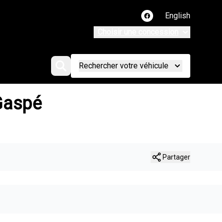
English
Lien vers notre page
Choisir une concession
Rechercher votre véhicule
Gaspé
Partager