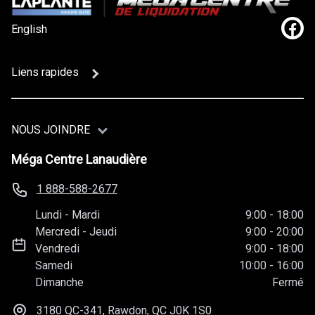
English
Lien
Liens rapides
NOUS JOINDRE
Méga Centre Lanaudière
1 888-588-2677
Lundi
-
Mardi
9:00
-
18:00
Mercredi
-
Jeudi
9:00
-
20:00
Vendredi
9:00
-
18:00
Samedi
10:00
-
16:00
Dimanche
Fermé
3180 QC-341, Rawdon, QC
J0K 1S0