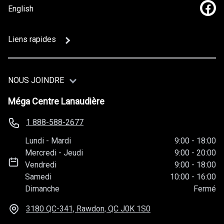
English
Lien
Liens rapides
NOUS JOINDRE
Méga Centre Lanaudière
1 888-588-2677
Lundi
-
Mardi
9:00
-
18:00
Mercredi
-
Jeudi
9:00
-
20:00
Vendredi
9:00
-
18:00
Samedi
10:00
-
16:00
Dimanche
Fermé
3180 QC-341, Rawdon, QC
J0K 1S0