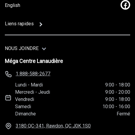
English
Lien
Liens rapides
NOUS JOINDRE
Méga Centre Lanaudière
1 888-588-2677
Lundi
-
Mardi
9:00
-
18:00
Mercredi
-
Jeudi
9:00
-
20:00
Vendredi
9:00
-
18:00
Samedi
10:00
-
16:00
Dimanche
Fermé
3180 QC-341, Rawdon, QC
J0K 1S0