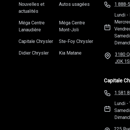
Nouvelles et
Autos usagées
1 888-
actualités
Lundi
-
Mercre
Méga Centre
Méga Centre
Vendre
Lanaudière
Mont-Joli
Samedi
Capitale Chrysler
Ste-Foy Chrysler
Dimanc
Didier Chrysler
Kia Matane
3180 Q
J0K 1S
Capitale Ch
1 581 
Lundi
-
Samedi
Dimanc
225 Rue