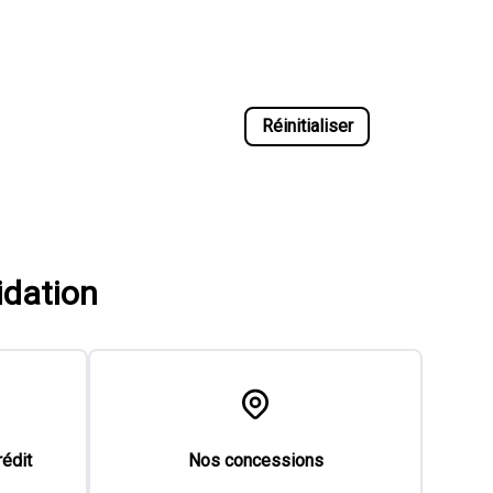
Réinitialiser
idation
rédit
Nos concessions