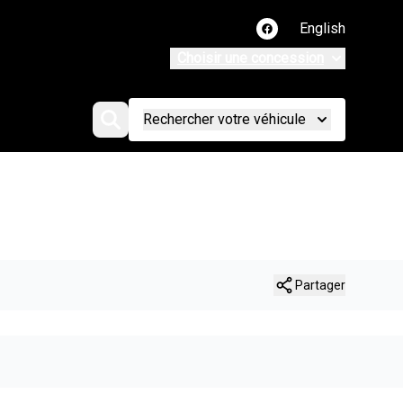
English
Lien vers notre page
Choisir une concession
Rechercher votre véhicule
Partager