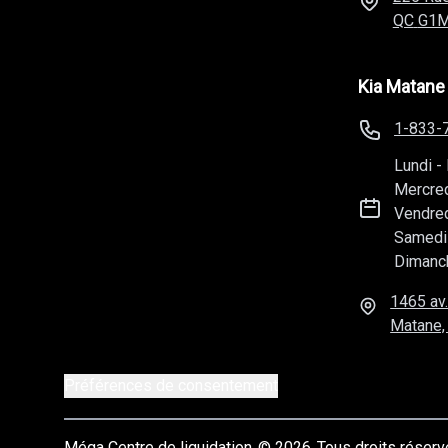
QC
G1M
Kia Matane
1-833-
Lundi
-
Mercre
Vendre
Samedi
Dimanc
1465 av.
Matane,
Préférences de consentement
Méga Centre de liquidation
© 2026
Tous droits réser