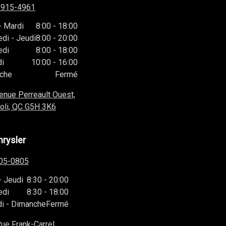
-915-4961
-
Mardi
8:00
-
18:00
edi
-
Jeudi
8:00
-
20:00
edi
8:00
-
18:00
i
10:00
-
16:00
che
Fermé
enue Perreault Ouest,
oli, QC
G5H 3K6
hrysler
05-0805
-
Jeudi
8:30
-
20:00
edi
8:30
-
18:00
i
-
Dimanche
Fermé
ue Frank-Carrel,