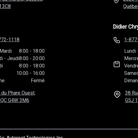
 3C8
Québe
Didier Chr
772-1118
1-877
Mardi
8:00
-
18:00
Lundi
di
-
Jeudi
8:00
-
20:00
Mercr
di
8:00
-
18:00
Vendr
10:00
-
16:00
Samed
he
Fermé
Diman
 du Phare Ouest,
38 Ru
 QC
G4W 3M6
G5J 
vés
Autoroot Technologies Inc.