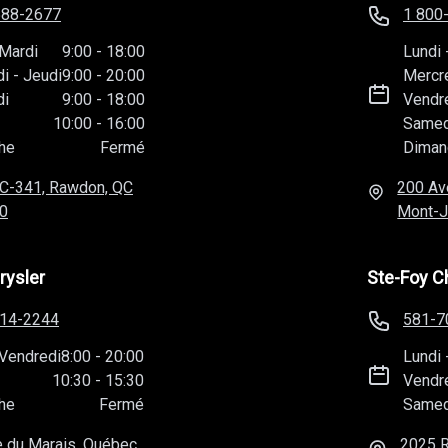
588-2677
1 800
Mardi
9:00
-
18:00
Lundi
di
-
Jeudi
9:00
-
20:00
Mercr
di
9:00
-
18:00
Vendr
10:00
-
16:00
Samed
he
Fermé
Diman
C-341, Rawdon, QC
200 Av
0
Mont-J
rysler
Ste-Foy C
814-2244
581-7
Vendredi
8:00
-
20:00
Lundi
10:30
-
15:30
Vendr
he
Fermé
Samed
 du Marais, Québec,
2025 R