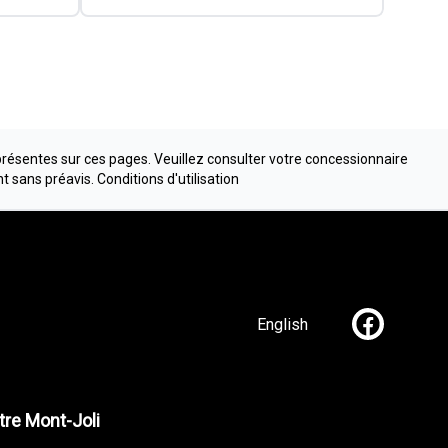
présentes sur ces pages. Veuillez consulter votre concessionnaire
nt sans préavis.
Conditions d'utilisation
English
Lien vers n
re Mont-Joli