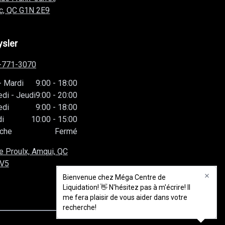
c, QC
G1N 2E9
ysler
-771-3070
-
Mardi
9:00
-
18:00
edi
-
Jeudi
9:00
-
20:00
edi
9:00
-
18:00
i
10:00
-
15:00
che
Fermé
e Proulx, Amqui, QC
1V5
Bienvenue chez Méga Centre de
Bienvenue chez Méga Centre de
Liquidation! 👋 N'hésitez pas à m'écrire! Il
Liquidation! 👋 N'hésitez pas à m'écrire! Il
me fera plaisir de vous aider dans votre
me fera plaisir de vous aider dans votre
recherche!
recherche!