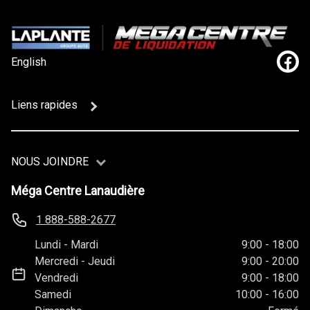
English
Lien
Liens rapides
NOUS JOINDRE
Méga Centre Lanaudière
1 888-588-2677
Lundi
-
Mardi
9:00
-
18:00
Mercredi
-
Jeudi
9:00
-
20:00
Vendredi
9:00
-
18:00
Samedi
10:00
-
16:00