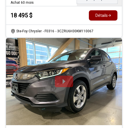
Achat 60 mois
18 495
$
Détails
Ste-Foy Chrysler
- F0316
- 3CZRU6H30KM110067