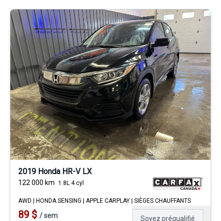
2019 Honda HR-V LX
122 000
km
1.8L 4 cyl
AWD | HONDA SENSING | APPLE CARPLAY | SIÈGES CHAUFFANTS
89
$
/
sem
Soyez préqualifié