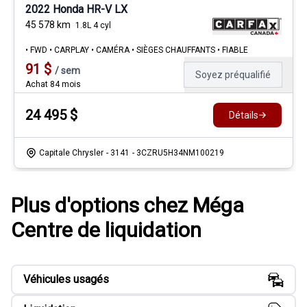
2022 Honda HR-V LX
45 578
km
1.8L 4 cyl
• FWD • CARPLAY • CAMÉRA • SIÈGES CHAUFFANTS • FIABLE
91
$
/
sem
Soyez préqualifié
Achat 84 mois
24 495
$
Détails
Capitale Chrysler
- 3141
- 3CZRU5H34NM100219
Plus d'options chez Méga
Centre de liquidation
Véhicules usagés