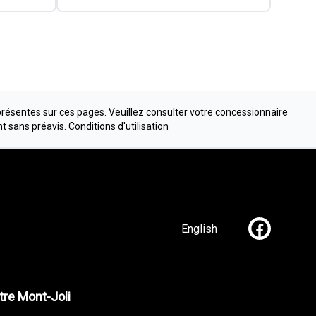
présentes sur ces pages. Veuillez consulter votre concessionnaire
nt sans préavis.
Conditions d'utilisation
English
Lien vers n
re Mont-Joli