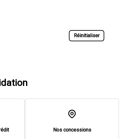
Réinitialiser
idation
rédit
Nos concessions