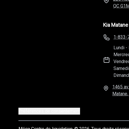
QC
G1M
Kia Matane
1-833-
Lundi
-
Mercre
Vendre
Samedi
Dimanc
1465 av.
Matane,
Préférences de consentement
Méga Centre de liquidation
© 2026
Tous droits réser