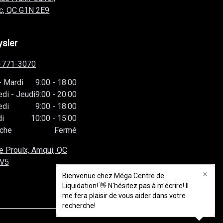
c, QC
G1N 2E9
ysler
-771-3070
-
Mardi
9:00
-
18:00
edi
-
Jeudi
9:00
-
20:00
edi
9:00
-
18:00
i
10:00
-
15:00
che
Fermé
e Proulx, Amqui, QC
1V5
Bienvenue chez Méga Centre de
Bienvenue chez Méga Centre de
Liquidation! 👋 N'hésitez pas à m'écrire! Il
Liquidation! 👋 N'hésitez pas à m'écrire! Il
me fera plaisir de vous aider dans votre
me fera plaisir de vous aider dans votre
recherche!
recherche!