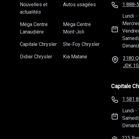
Nouvelles et
Autos usagées
1 888-
actualités
Lundi
-
Mercre
Méga Centre
Méga Centre
Vendre
Lanaudière
Mont-Joli
Samedi
Capitale Chrysler
Ste-Foy Chrysler
Dimanc
Didier Chrysler
Kia Matane
3180 Q
J0K 1S
Capitale Ch
1 581 
Lundi
-
Samedi
Dimanc
225 Rue