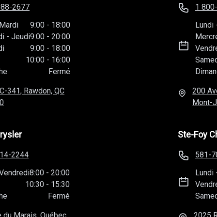
588-2677
1 800
Mardi
9:00
-
18:00
Lundi
di
-
Jeudi
9:00
-
20:00
Mercr
di
9:00
-
18:00
Vendr
10:00
-
16:00
Samed
he
Fermé
Diman
C-341, Rawdon, QC
200 Av
0
Mont-J
rysler
Ste-Foy C
814-2244
581-7
Vendredi
8:00
-
20:00
Lundi
10:30
-
15:30
Vendr
he
Fermé
Samed
 du Marais, Québec,
2025 R