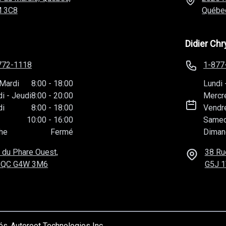
 3C8
Québe
Didier Chr
772-1118
1-877
Mardi
8:00
-
18:00
Lundi
di
-
Jeudi
8:00
-
20:00
Mercr
di
8:00
-
18:00
Vendr
10:00
-
16:00
Samed
he
Fermé
Diman
 du Phare Ouest,
38 Ru
 QC
G4W 3M6
G5J 
vés
Autoroot Technologies Inc.