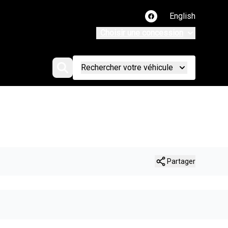
English
Lien vers notre page
Choisir une concession
Rechercher votre véhicule
Partager