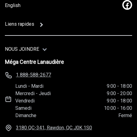
English
Lien
Liens rapides
NOUS JOINDRE
Méga Centre Lanaudière
1 888-588-2677
Lundi
-
Mardi
9:00
-
18:00
Mercredi
-
Jeudi
9:00
-
20:00
Vendredi
9:00
-
18:00
Samedi
10:00
-
16:00
Dimanche
Fermé
3180 QC-341, Rawdon, QC
J0K 1S0