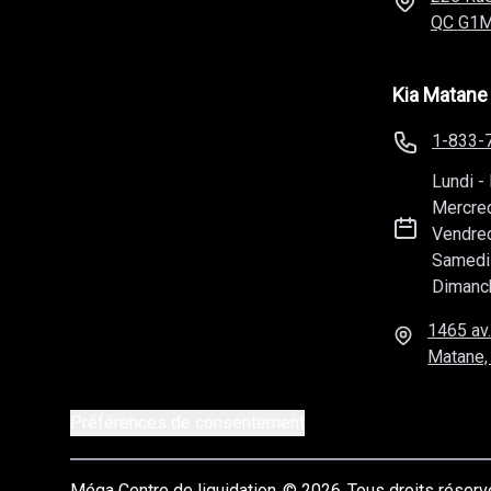
QC
G1M
Kia Matane
1-833-
Lundi
-
Mercre
Vendre
Samedi
Dimanc
1465 av.
Matane,
Préférences de consentement
Méga Centre de liquidation
© 2026
Tous droits réser