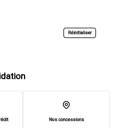
Réinitialiser
idation
rédit
Nos concessions