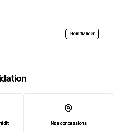
Réinitialiser
idation
rédit
Nos concessions