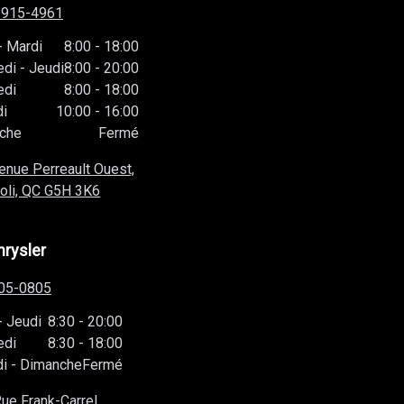
-915-4961
-
Mardi
8:00
-
18:00
edi
-
Jeudi
8:00
-
20:00
edi
8:00
-
18:00
i
10:00
-
16:00
che
Fermé
enue Perreault Ouest,
oli, QC
G5H 3K6
hrysler
05-0805
-
Jeudi
8:30
-
20:00
edi
8:30
-
18:00
i
-
Dimanche
Fermé
ue Frank-Carrel,