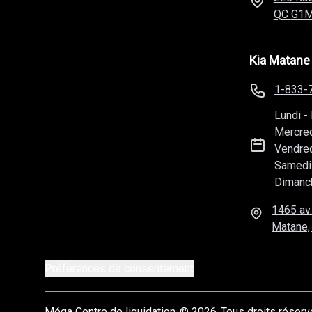
QC
G1M
Kia Matane
1-833-
Lundi
-
Mercre
Vendre
Samedi
Dimanc
1465 av.
Matane,
Préférences de consentement
Méga Centre de liquidation
© 2026
Tous droits réser