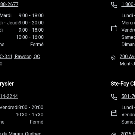
588-2677
1 800
Mardi
9:00
-
18:00
Lundi
di
-
Jeudi
9:00
-
20:00
Mercr
di
9:00
-
18:00
Vendr
10:00
-
16:00
Samed
he
Fermé
Diman
C-341, Rawdon, QC
200 Av
0
Mont-J
rysler
Ste-Foy C
814-2244
581-7
Vendredi
8:00
-
20:00
Lundi
10:30
-
15:30
Vendr
he
Fermé
Samed
 du Marais, Québec,
2025 R