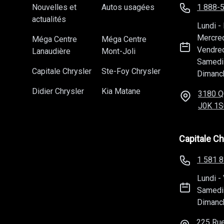
Nouvelles et
Autos usagées
1 888-
actualités
Lundi
-
Mercre
Méga Centre
Méga Centre
Vendre
Lanaudière
Mont-Joli
Samedi
Capitale Chrysler
Ste-Foy Chrysler
Dimanc
Didier Chrysler
Kia Matane
3180 Q
J0K 1S
Capitale Ch
1 581 
Lundi
-
Samedi
Dimanc
225 Rue