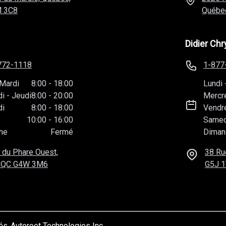
 3C8
Québe
Didier Chr
772-1118
1-877
Mardi
8:00
-
18:00
Lundi
di
-
Jeudi
8:00
-
20:00
Mercr
di
8:00
-
18:00
Vendr
10:00
-
16:00
Samed
he
Fermé
Diman
 du Phare Ouest,
38 Ru
 QC
G4W 3M6
G5J 
vés
Autoroot Technologies Inc.