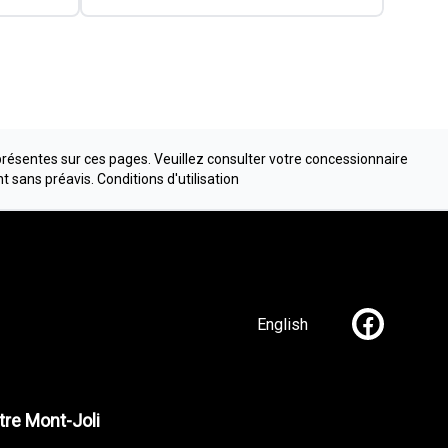
présentes sur ces pages. Veuillez consulter votre concessionnaire
nt sans préavis.
Conditions d'utilisation
English
Lien vers n
re Mont-Joli