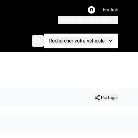
English
Lien vers notre page
Choisir une concession
Rechercher votre véhicule
Partager