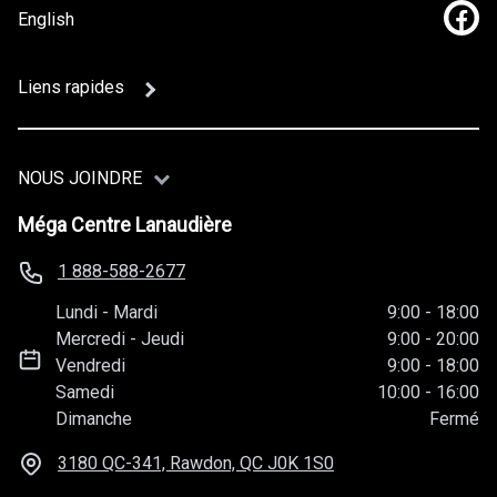
English
Lien
Liens rapides
NOUS JOINDRE
Méga Centre Lanaudière
1 888-588-2677
Lundi
-
Mardi
9:00
-
18:00
Mercredi
-
Jeudi
9:00
-
20:00
Vendredi
9:00
-
18:00
Samedi
10:00
-
16:00
Dimanche
Fermé
3180 QC-341, Rawdon, QC
J0K 1S0