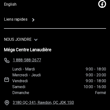
English
Lien
Liens rapides
NOUS JOINDRE
Méga Centre Lanaudière
1 888-588-2677
Lundi
-
Mardi
9:00
-
18:00
Mercredi
-
Jeudi
9:00
-
20:00
Vendredi
9:00
-
18:00
Samedi
10:00
-
16:00
Dimanche
Fermé
3180 QC-341, Rawdon, QC
J0K 1S0