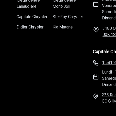
Méga Centre
Méga Centre
Vendre
Lanaudière
Mont-Joli
Samedi
Capitale Chrysler
Ste-Foy Chrysler
Dimanc
Didier Chrysler
Kia Matane
3180 Q
J0K 1S
Capitale Ch
1 581 
Lundi
-
Samedi
Dimanc
225 Rue
QC
G1M