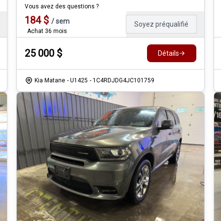
Vous avez des questions ?
184
$
/
sem
Soyez préqualifié
Achat 36 mois
25 000
$
Détails
Kia Matane
- U1425
- 1C4RDJDG4JC101759