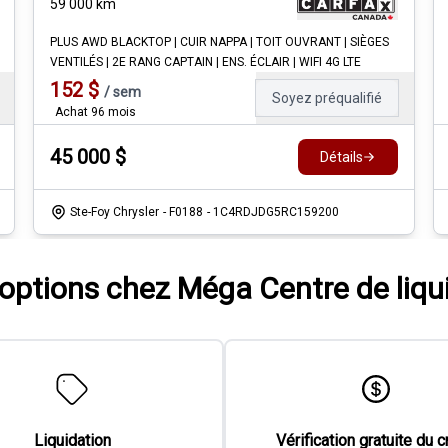
59 000
km
PLUS AWD BLACKTOP | CUIR NAPPA | TOIT OUVRANT | SIÈGES
VENTILÉS | 2E RANG CAPTAIN | ENS. ÉCLAIR | WIFI 4G LTE
152
$
/
sem
Soyez préqualifié
Achat 96 mois
45 000
$
Détails
Ste-Foy Chrysler
- F0188
- 1C4RDJDG5RC159200
'options chez Méga Centre de liqu
Liquidation
Vérification gratuite du c