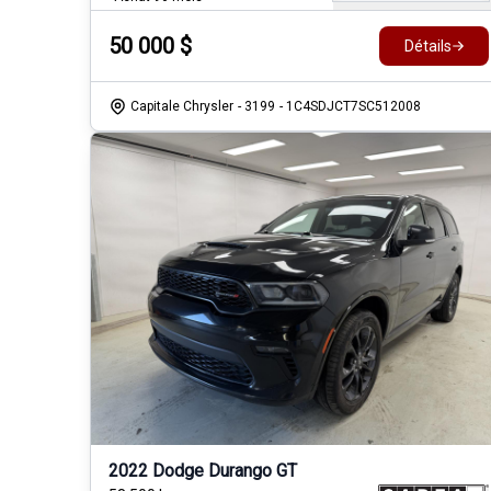
50 000
$
Détails
Capitale Chrysler
- 3199
- 1C4SDJCT7SC512008
2022 Dodge Durango GT