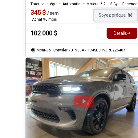
Traction intégrale, Automatique, Moteur: 6.2L - 8 Cyl. - Essence
345
$
/
sem
Soyez préqualifié
Achat 96 mois
102 000
$
Détails
Mont-Joli Chrysler
- U1938A
- 1C4SDJH95RC226407