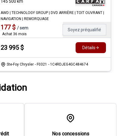
145 500
km
AWD | TECHNOLOGY GROUP | DVD ARRIÈRE | TOIT OUVRANT |
NAVIGATION | REMORQUAGE
177
$
/
sem
Soyez préqualifié
Achat 36 mois
23 995
$
Détails
Ste-Foy Chrysler
- F0321
- 1C4RDJEG4GC484674
idation
rédit
Nos concessions