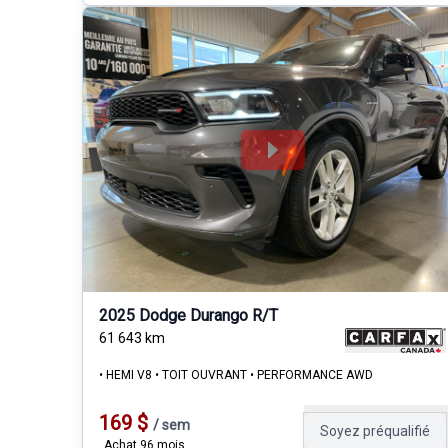
2025 Dodge Durango R/T
61 643
km
• HEMI V8 • TOIT OUVRANT • PERFORMANCE AWD
169
$
/
sem
Soyez préqualifié
Achat 96 mois