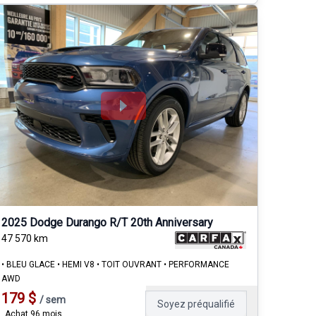
2025 Dodge Durango R/T 20th Anniversary
47 570
km
• BLEU GLACE • HEMI V8 • TOIT OUVRANT • PERFORMANCE
AWD
179
$
/
sem
Soyez préqualifié
Achat 96 mois