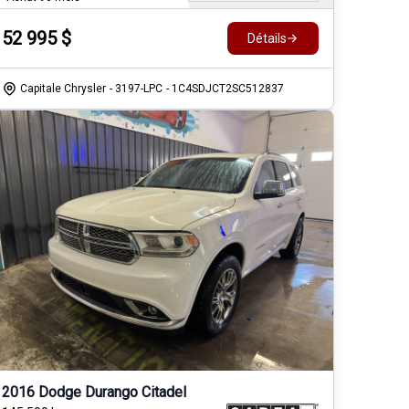
52 995
$
Détails
Capitale Chrysler
- 3197-LPC
- 1C4SDJCT2SC512837
2016 Dodge Durango Citadel