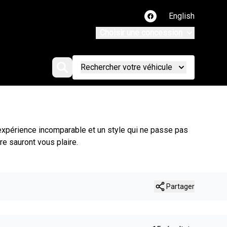
English
Lien vers notre page
Choisir une concession
Rechercher votre véhicule
expérience incomparable et un style qui ne passe pas
e sauront vous plaire.
Partager