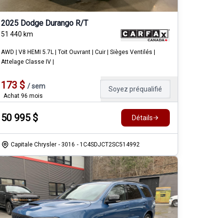
2025 Dodge Durango R/T
51 440
km
AWD | V8 HEMI 5.7L | Toit Ouvrant | Cuir | Sièges Ventilés |
Attelage Classe IV |
173
$
/
sem
Soyez préqualifié
Achat 96 mois
50 995
$
Détails
Capitale Chrysler
- 3016
- 1C4SDJCT2SC514992