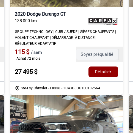
2020 Dodge Durango GT
138 000
km
GROUPE TECHNOLOGY | CUIR / SUEDE | SIÈGES CHAUFFANTS |
VOLANT CHAUFFANT | DÉMARRAGE À DISTANCE |
RÉGULATEUR ADAPTATIF
115
$
/
sem
Soyez préqualifié
Achat 72 mois
27 495
$
Détails
Ste-Foy Chrysler
- F0336
- 1C4RDJDG1LC102564