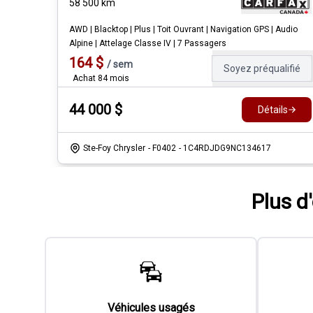
58 500
km
AWD | Blacktop | Plus | Toit Ouvrant | Navigation GPS | Audio
Alpine | Attelage Classe IV | 7 Passagers
164
$
/
sem
Soyez préqualifié
Achat 84 mois
44 000
$
Détails
Ste-Foy Chrysler
- F0402
- 1C4RDJDG9NC134617
Plus d
Véhicules usagés