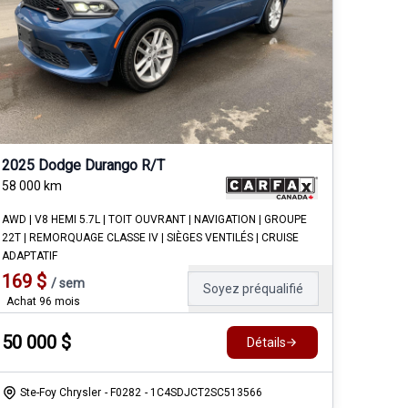
2025 Dodge Durango R/T
58 000
km
AWD | V8 HEMI 5.7L | TOIT OUVRANT | NAVIGATION | GROUPE
22T | REMORQUAGE CLASSE IV | SIÈGES VENTILÉS | CRUISE
ADAPTATIF
169
$
/
sem
Soyez préqualifié
Achat 96 mois
50 000
$
Détails
Ste-Foy Chrysler
- F0282
- 1C4SDJCT2SC513566