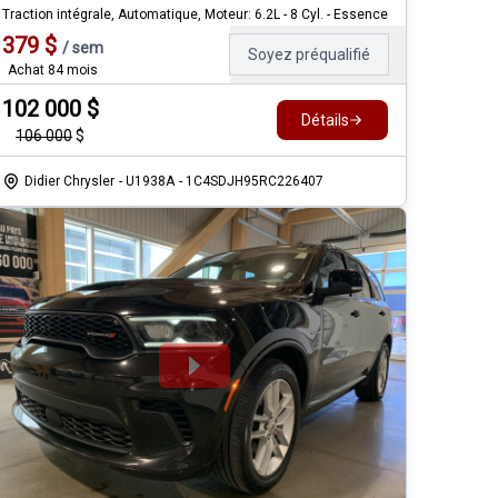
Traction intégrale, Automatique, Moteur: 6.2L - 8 Cyl. - Essence
379
$
/
sem
Soyez préqualifié
Achat 84 mois
102 000
$
Détails
106 000
$
Didier Chrysler
- U1938A
- 1C4SDJH95RC226407