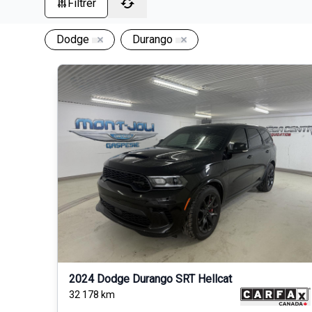
Filtrer
Dodge
Durango
2024 Dodge Durango SRT Hellcat
32 178
km