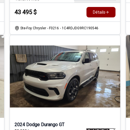
43 495
$
Détails
Ste-Foy Chrysler
- F0216
- 1C4RDJDG9RC190546
2024 Dodge Durango GT