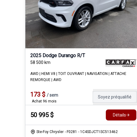
2025 Dodge Durango R/T
58 500
km
AWD | HEMI V8 | TOIT OUVRANT | NAVIGATION | ATTACHE
REMORQUE | AWD
173
$
/
sem
Soyez préqualifié
Achat 96 mois
50 995
$
Détails
Ste-Foy Chrysler
- F0281
- 1C4SDJCT1SC513462