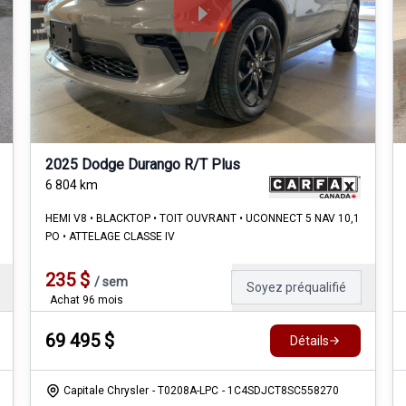
2025 Dodge Durango R/T Plus
6 804
km
HEMI V8 • BLACKTOP • TOIT OUVRANT • UCONNECT 5 NAV 10,1
PO • ATTELAGE CLASSE IV
235
$
/
sem
Soyez préqualifié
Achat 96 mois
69 495
$
Détails
Capitale Chrysler
- T0208A-LPC
- 1C4SDJCT8SC558270