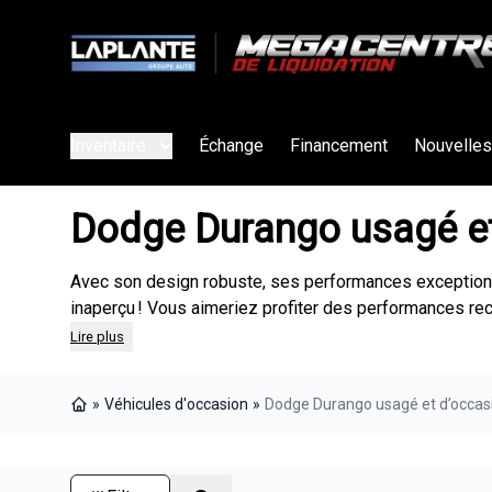
Inventaire
Échange
Financement
Nouvelles
Dodge Durango usagé et
Avec son design robuste, ses performances exceptionn
inaperçu ! Vous aimeriez profiter des performances r
Lire plus
»
Véhicules d'occasion
»
Dodge Durango usagé et d’occas
Page d'accueil