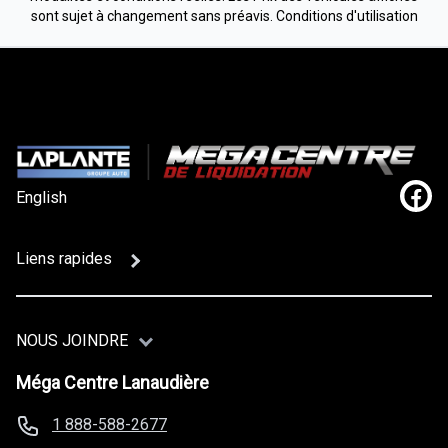
sont sujet à changement sans préavis.
Conditions d'utilisation
English
Lien
Liens rapides
NOUS JOINDRE
Méga Centre Lanaudière
1 888-588-2677