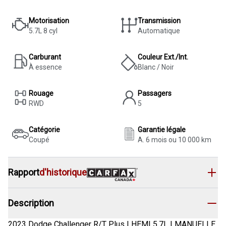
Motorisation
Transmission
5.7L 8 cyl
Automatique
Carburant
Couleur Ext./Int.
À essence
Blanc / Noir
Rouage
Passagers
RWD
5
Catégorie
Garantie légale
Coupé
A. 6 mois ou 10 000 km
Rapport
d'historique
Description
2023 Dodge Challenger R/T Plus | HEMI 5.7L | MANUELLE