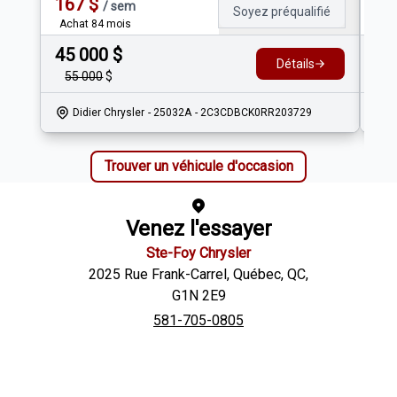
167
$
14
/
sem
Soyez préqualifié
Achat 84 mois
Ach
45 000
$
39
Détails
55 000
$
4
Didier Chrysler
- 25032A
- 2C3CDBCK0RR203729
Trouver un véhicule d'occasion
Venez l'essayer
Ste-Foy Chrysler
2025 Rue Frank-Carrel
,
Québec
,
QC
,
G1N 2E9
581-705-0805