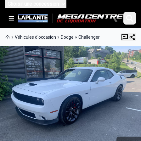
Choisir une concession
»
Véhicules d'occasion
»
Dodge
»
Challenger
Page d'accueil