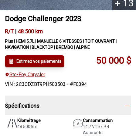
+
13
Dodge
Challenger
2023
R/T
|
48 500 km
Plus | HEMI 5.7L | MANUELLE 6 VITESSES | TOIT OUVRANT |
NAVIGATION | BLACKTOP | BREMBO | ALPINE
50 000
$
Estimez vos paiements
Ste-Foy Chrysler
VIN
:
2C3CDZBT9PH503503
- #
F0394
Spécifications
Kilométrage
Consommation
48 500 km
14.7 Ville / 9.4
Autoroute