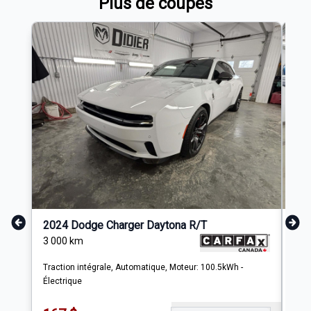
Plus de coupés
2024 Dodge Charger Daytona R/T
202
3 000
km
37 
Traction intégrale, Automatique, Moteur: 100.5kWh -
Trac
Électrique
Ess