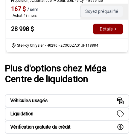
Propulsion, Automatique, Moteur: 3.6L - 6 Cyl. - Essence
167
$
/
sem
Soyez préqualifié
Achat 48 mois
28 998
$
Détails
Ste-Foy Chrysler
- H0290
- 2C3CDZAG1JH118884
Plus d'options chez Méga
Centre de liquidation
Véhicules usagés
Liquidation
Vérification gratuite du crédit