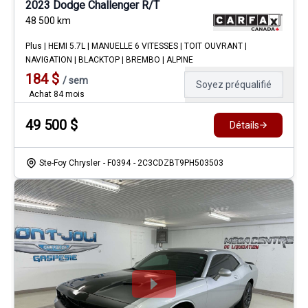
2023 Dodge Challenger R/T
48 500
km
Plus | HEMI 5.7L | MANUELLE 6 VITESSES | TOIT OUVRANT |
NAVIGATION | BLACKTOP | BREMBO | ALPINE
184
$
/
sem
Soyez préqualifié
Achat 84 mois
49 500
$
Détails
Ste-Foy Chrysler
- F0394
- 2C3CDZBT9PH503503