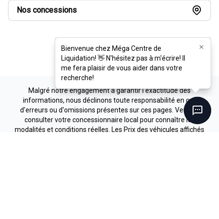
Nos concessions
Bienvenue chez Méga Centre de
Bienvenue chez Méga Centre de
Liquidation! 👋 N'hésitez pas à m'écrire! Il
Liquidation! 👋 N'hésitez pas à m'écrire! Il
me fera plaisir de vous aider dans votre
me fera plaisir de vous aider dans votre
recherche!
recherche!
Malgré notre engagement à garantir l'exactitude des
informations, nous déclinons toute responsabilité en cas
d'erreurs ou d'omissions présentes sur ces pages. Veuillez
consulter votre concessionnaire local pour connaître les
modalités et conditions réelles. Les Prix des véhicules affichés
sont sujet à changement sans préavis.
Conditions d'utilisation