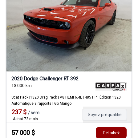
2020 Dodge Challenger RT 392
13 000
km
Scat Pack |1320 Drag Pack | V8 HEMI 6.4L | 485 HP | Édition 1320 |
Automatique 8 rapports | Go Mango
237
$
/
sem
Soyez préqualifié
Achat 72 mois
57 000
$
Détails