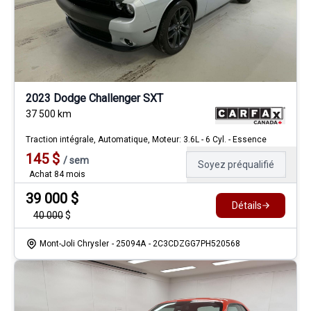
2023 Dodge Challenger SXT
37 500
km
Traction intégrale, Automatique, Moteur: 3.6L - 6 Cyl. - Essence
145
$
/
sem
Soyez préqualifié
Achat 84 mois
39 000
$
Détails
40 000
$
Mont-Joli Chrysler
- 25094A
- 2C3CDZGG7PH520568