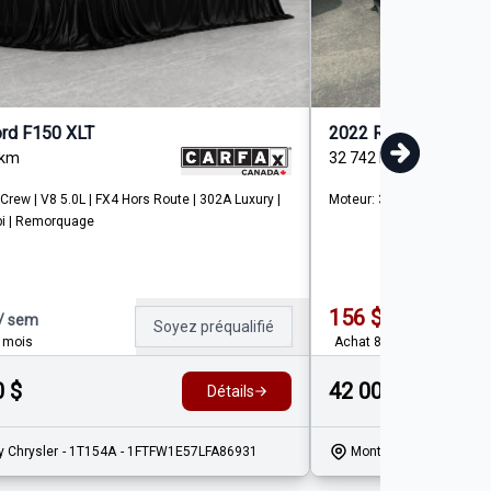
rd F150 XLT
2022 RAM 1500 Big 
km
32 742
km
rew | V8 5.0L | FX4 Hors Route | 302A Luxury |
Moteur: 3.6L - 6 Cyl. - Ess
 pi | Remorquage
156
$
/
sem
/
sem
Soyez préqualifié
 mois
Achat 84 mois
0
$
42 000
$
Détails
y Chrysler
- 1T154A
- 1FTFW1E57LFA86931
Mont-Joli Chrysler
- 2