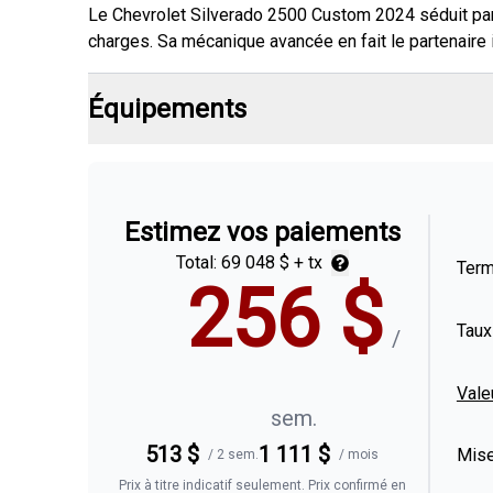
Le Chevrolet Silverado 2500 Custom 2024 séduit par
charges. Sa mécanique avancée en fait le partenaire 
Équipements
Estimez vos paiements
Total:
69 048 $
+ tx
Ter
256
$
Taux
/
Vale
sem.
513
$
1 111
$
Mise
/
2 sem.
/
mois
Prix à titre indicatif seulement. Prix confirmé en