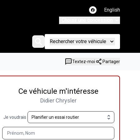
English
Lien vers notre page
Choisir une concession
Rechercher votre véhicule
Textez-moi
Partager
Ce véhicule m'intéresse
Didier Chrysler
Je voudrais
Prénom, Nom