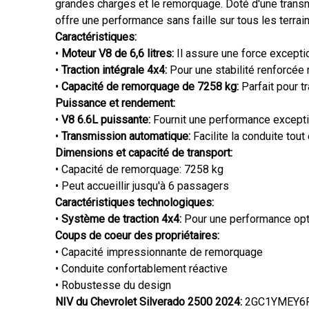
grandes charges et le remorquage. Doté d'une transmi
offre une performance sans faille sur tous les terrain
Caractéristiques:
•
Moteur V8 de 6,6 litres:
Il assure une force exceptio
•
Traction intégrale 4x4:
Pour une stabilité renforcée 
•
Capacité de remorquage de 7258 kg:
Parfait pour t
Puissance et rendement:
•
V8 6.6L puissante:
Fournit une performance except
•
Transmission automatique:
Facilite la conduite tout
Dimensions et capacité de transport:
• Capacité de remorquage: 7258 kg
• Peut accueillir jusqu'à 6 passagers
Caractéristiques technologiques:
•
Système de traction 4x4:
Pour une performance opti
Coups de coeur des propriétaires:
• Capacité impressionnante de remorquage
• Conduite confortablement réactive
• Robustesse du design
NIV du Chevrolet Silverado 2500 2024:
2GC1YMEY6