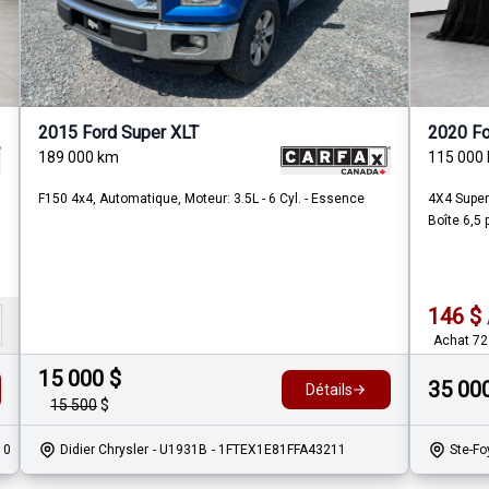
2015 Ford Super XLT
2020 Fo
189 000
km
115 000
F150 4x4, Automatique, Moteur: 3.5L - 6 Cyl. - Essence
4X4 SuperC
Boîte 6,5
146
$
Achat 72
15 000
$
35 00
Détails
15 500
$
10
Didier Chrysler
- U1931B
- 1FTEX1E81FFA43211
Ste-Fo