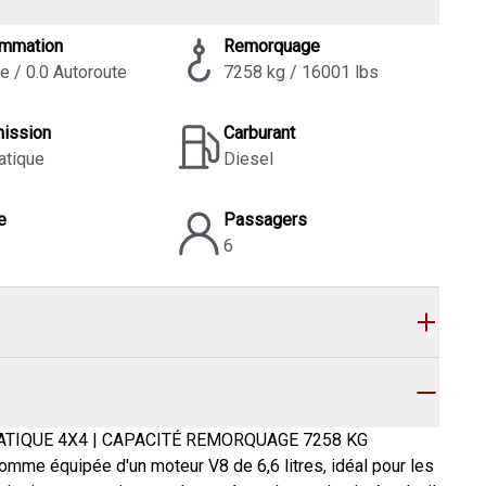
mmation
Remorquage
le / 0.0 Autoroute
7258 kg / 16001 lbs
mission
Carburant
atique
Diesel
e
Passagers
6
TIQUE 4X4 | CAPACITÉ REMORQUAGE 7258 KG
mme équipée d'un moteur V8 de 6,6 litres, idéal pour les