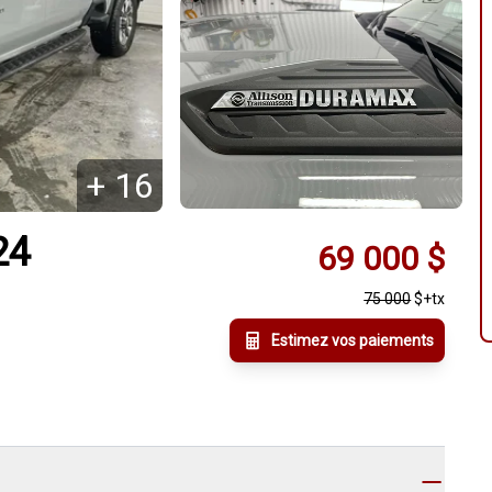
+
16
24
69 000
$
75 000
$
+tx
Estimez vos paiements