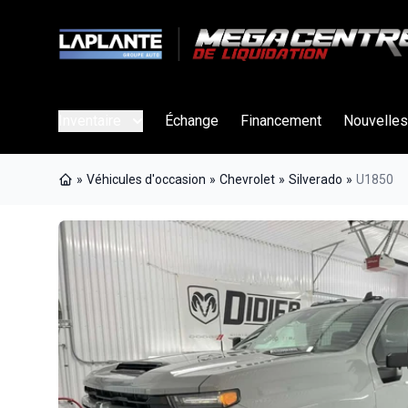
Inventaire
Échange
Financement
Nouvelles
»
Véhicules d'occasion
»
Chevrolet
»
Silverado
»
U1850
Page d'accueil