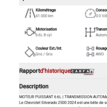
Kilométrage
Conso
41 000 km
0.0 Vil
Motorisation
Trans
6.6L 8 cyl
Autom
Couleur Ext./Int.
Rouag
Gris / Gris
AWD
Rapport
d'historique
Description
MOTEUR PUISSANT 6.6L | TRANSMISSION AUTOMA
Le Chevrolet Silverado 2500 2024 est une bête de so