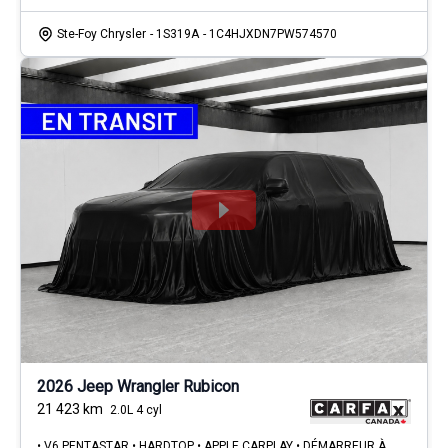
Ste-Foy Chrysler
- 1S319A
- 1C4HJXDN7PW574570
2026 Jeep Wrangler Rubicon
21 423
km
2.0L 4 cyl
• V6 PENTASTAR • HARDTOP • APPLE CARPLAY • DÉMARREUR À