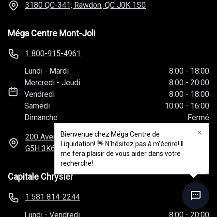
3180 QC-341, Rawdon, QC
J0K 1S0
Méga Centre Mont-Joli
1 800-915-4961
Lundi
-
Mardi
8:00
-
18:00
Mercredi
-
Jeudi
8:00
-
20:00
Vendredi
8:00
-
18:00
Samedi
10:00
-
16:00
Dimanche
Fermé
Bienvenue chez Méga Centre de
Bienvenue chez Méga Centre de
200 Avenue Perreault Ouest, Mont-Joli, QC
Liquidation! 👋 N'hésitez pas à m'écrire! Il
Liquidation! 👋 N'hésitez pas à m'écrire! Il
G5H 3K6
me fera plaisir de vous aider dans votre
me fera plaisir de vous aider dans votre
recherche!
recherche!
Capitale Chrysler
1 581 814-2244
Lundi
-
Vendredi
8:00
-
20:00