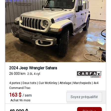
2024 Jeep Wrangler Sahara
26 000
km
2.0L 4 cyl
4 portes | Deux toits | Cuir McKinley | Attelage | Marchepieds | 4x4
Command-Trac
163
$
/
sem
Soyez préqualifié
Achat 96 mois