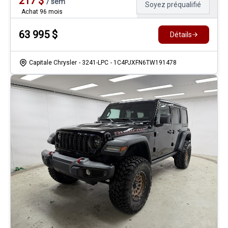
217
$
/
sem
Soyez préqualifié
Achat 96 mois
63 995
$
Détails
Capitale Chrysler
- 3241-LPC
- 1C4PJXFN6TW191478