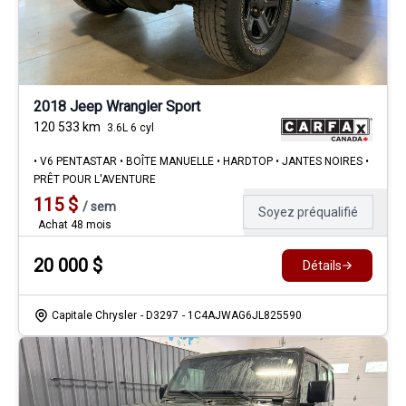
2018 Jeep Wrangler Sport
120 533
km
3.6L 6 cyl
• V6 PENTASTAR • BOÎTE MANUELLE • HARDTOP • JANTES NOIRES •
PRÊT POUR L'AVENTURE
115
$
/
sem
Soyez préqualifié
Achat 48 mois
20 000
$
Détails
Capitale Chrysler
- D3297
- 1C4AJWAG6JL825590