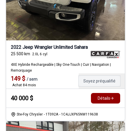
2022 Jeep Wrangler Unlimited Sahara
25 500
km
2.0L 6 cyl
4XE Hybride Rechargeable | Sky One-Touch | Cuir | Navigation |
Remorquage
149
$
/
sem
Soyez préqualifié
Achat 84 mois
40 000
$
Détails
Ste-Foy Chrysler
- 1T092A
- 1C4JJXP65NW119638