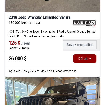
2019 Jeep Wrangler Unlimited Sahara
150 000
km
3.6L 6 cyl
4X4 | Toit Sky One-Touch | Navigation | Audio Alpine | Groupe Temps
Froid | DEL | Surveillance des angles morts
125
$
/
sem
Soyez préqualifié
Achat 60 mois
26 000
$
Détails
Ste-Foy Chrysler
- F0443
- 1C4HJXEG3KW607895