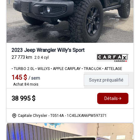
2023 Jeep Wrangler Willy's Sport
27 773
km
2.0 4 cyl
• TURBO 2.0L • WILLYS • APPLE CARPLAY • TRAC-LOK • ATTELAGE
145
$
/
sem
Soyez préqualifié
Achat 84 mois
38 995
$
Détails
Capitale Chrysler
- T0514A
- 1C4GJXAN6PW597371