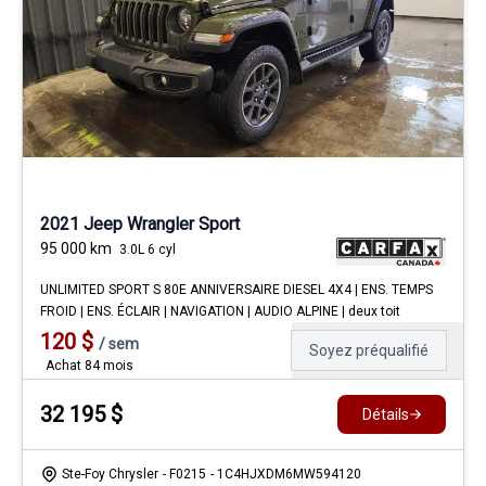
2021 Jeep Wrangler Sport
95 000
km
3.0L 6 cyl
UNLIMITED SPORT S 80E ANNIVERSAIRE DIESEL 4X4 | ENS. TEMPS
FROID | ENS. ÉCLAIR | NAVIGATION | AUDIO ALPINE | deux toit
120
$
/
sem
Soyez préqualifié
Achat 84 mois
32 195
$
Détails
Ste-Foy Chrysler
- F0215
- 1C4HJXDM6MW594120