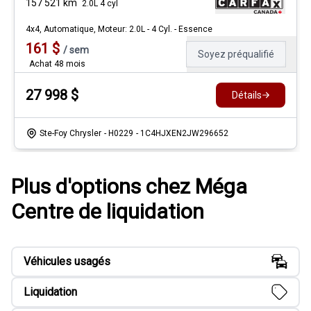
157 521
km
2.0L 4 cyl
4x4, Automatique, Moteur: 2.0L - 4 Cyl. - Essence
161
$
/
sem
Soyez préqualifié
Achat 48 mois
27 998
$
Détails
Ste-Foy Chrysler
- H0229
- 1C4HJXEN2JW296652
Plus d'options chez Méga
Centre de liquidation
Véhicules usagés
Liquidation