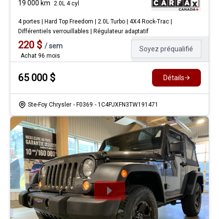
19 000
km
2.0L 4 cyl
4 portes | Hard Top Freedom | 2.0L Turbo | 4X4 Rock-Trac |
Différentiels verrouillables | Régulateur adaptatif
220
$
/
sem
Soyez préqualifié
Achat 96 mois
65 000
$
Détails
Ste-Foy Chrysler
- F0369
- 1C4PJXFN3TW191471