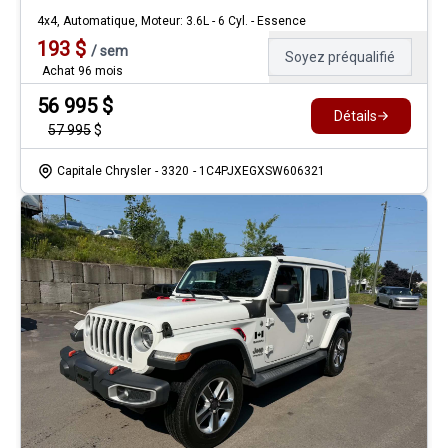
4x4, Automatique, Moteur: 3.6L - 6 Cyl. - Essence
193
$
/
sem
Soyez préqualifié
Achat 96 mois
56 995
$
Détails
57 995
$
Capitale Chrysler
- 3320
- 1C4PJXEGXSW606321