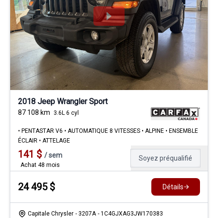
2018 Jeep Wrangler Sport
87 108
km
3.6L 6 cyl
• PENTASTAR V6 • AUTOMATIQUE 8 VITESSES • ALPINE • ENSEMBLE
ÉCLAIR • ATTELAGE
141
$
/
sem
Soyez préqualifié
Achat 48 mois
24 495
$
Détails
Capitale Chrysler
- 3207A
- 1C4GJXAG3JW170383