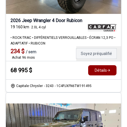
2026 Jeep Wrangler 4 Door Rubicon
19 160
km
2.0L 4 cyl
• ROCK-TRAC • DIFFÉRENTIELS VERROUILLABLES • ÉCRAN 12,3 PO •
ADAPTATIF • RUBICON
234
$
/
sem
Soyez préqualifié
Achat 96 mois
68 995
$
Détails
Capitale Chrysler
- 3243
- 1C4PJXFN6TW191495