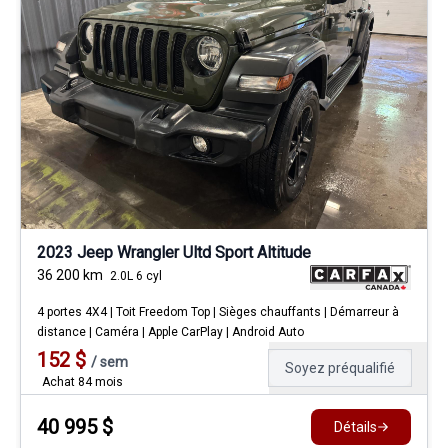
2023 Jeep Wrangler Ultd Sport Altitude
36 200
km
2.0L 6 cyl
4 portes 4X4 | Toit Freedom Top | Sièges chauffants | Démarreur à
distance | Caméra | Apple CarPlay | Android Auto
152
$
/
sem
Soyez préqualifié
Achat 84 mois
40 995
$
Détails