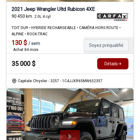
2021 Jeep Wrangler Ultd Rubicon 4XE
90 450
km
2.0L 4 cyl
TOIT DUR • HYBRIDE RECHARGEABLE • CAMÉRA HORS ROUTE •
ALPINE • ROCK-TRAC
130
$
/
sem
Soyez préqualifié
Achat 84 mois
35 000
$
Détails
Capitale Chrysler
- 3257
- 1C4JJXR65MW652357