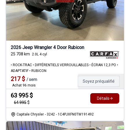
2026 Jeep Wrangler 4 Door Rubicon
25 708
km
2.0L 4 cyl
• ROCK-TRAC • DIFFÉRENTIELS VERROUILLABLES • ÉCRAN 12,3 PO •
ADAPTATIF • RUBICON
217
$
/
sem
Soyez préqualifié
Achat 96 mois
63 995
$
Détails
64 995
$
Capitale Chrysler
- 3242
- 1C4PJXFN0TW191492