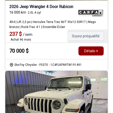
2026 Jeep Wrangler 4 Door Rubicon
16 000
km
2.0L 4 cyl
4X4 | Lift 2,5 po | Hercules Terra Trac M/T 35x12.50R17 | Mags
bronze | Rock-Trac 4:1 | Ensemble Éclair
237
$
/
sem
Soyez préqualifié
Achat 96 mois
70 000
$
Détails
Ste-Foy Chrysler
- F0370
- 1C4PJXFN9TW191491