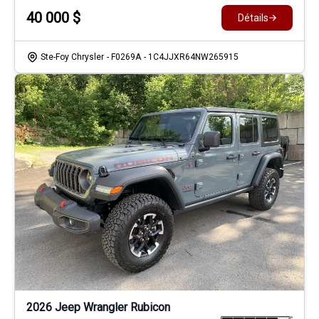
40 000
$
Détails
Ste-Foy Chrysler
- F0269A
- 1C4JJXR64NW265915
2026 Jeep Wrangler Rubicon