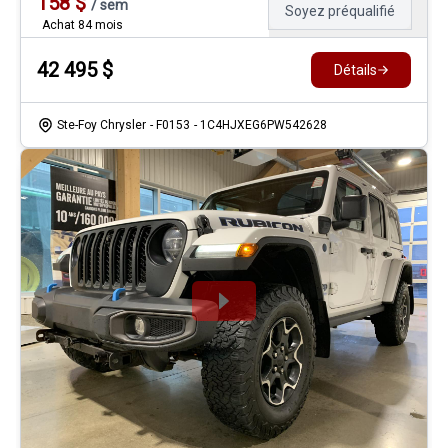
158
$
/
sem
Soyez préqualifié
Achat 84 mois
42 495
$
Détails
Ste-Foy Chrysler
- F0153
- 1C4HJXEG6PW542628