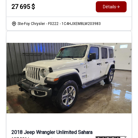
27 695
$
Détails
Ste-Foy Chrysler
- F0222
- 1C4HJXEM8LW203983
2018 Jeep Wrangler Unlimited Sahara