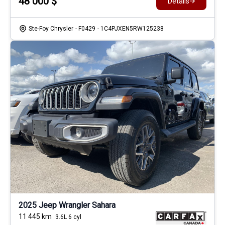
48 000
$
Détails
Ste-Foy Chrysler
- F0429
- 1C4PJXEN5RW125238
2025 Jeep Wrangler Sahara
11 445
km
3.6L 6 cyl