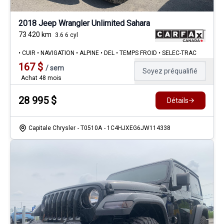
2018 Jeep Wrangler Unlimited Sahara
73 420
km
3.6 6 cyl
• CUIR • NAVIGATION • ALPINE • DEL • TEMPS FROID • SELEC-TRAC
167
$
/
sem
Soyez préqualifié
Achat 48 mois
28 995
$
Détails
Capitale Chrysler
- T0510A
- 1C4HJXEG6JW114338