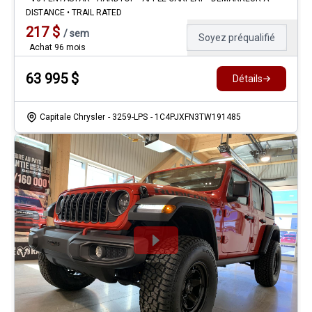
DISTANCE • TRAIL RATED
217
$
/
sem
Soyez préqualifié
Achat 96 mois
63 995
$
Détails
Capitale Chrysler
- 3259-LPS
- 1C4PJXFN3TW191485