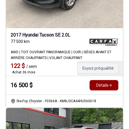
2017 Hyundai Tucson SE 2.0L
77 500
km
AWD | TOIT OUVRANT PANORAMIQUE | CUIR | SIÈGES AVANT ET
ARRIÈRE CHAUFFANTS | VOLANT CHAUFFANT
122
$
/
sem
Soyez préqualifié
Achat 36 mois
16 500
$
Détails
Ste-Foy Chrysler
- F0366A
- KM8J3CA44HU560618