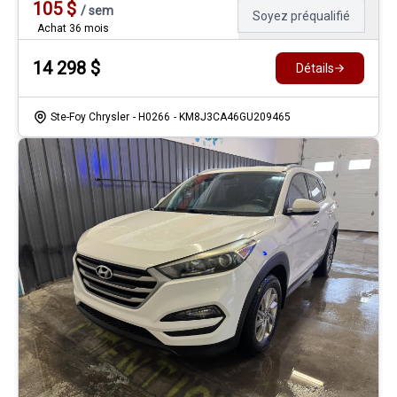
105
$
/
sem
Soyez préqualifié
Achat 36 mois
14 298
$
Détails
Ste-Foy Chrysler
- H0266
- KM8J3CA46GU209465