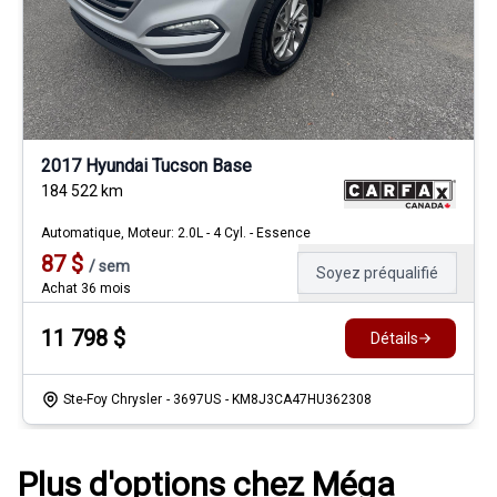
2017 Hyundai Tucson Base
184 522
km
Automatique, Moteur: 2.0L - 4 Cyl. - Essence
87
$
/
sem
Soyez préqualifié
Achat 36 mois
11 798
$
Détails
Ste-Foy Chrysler
- 3697US
- KM8J3CA47HU362308
Plus d'options chez Méga