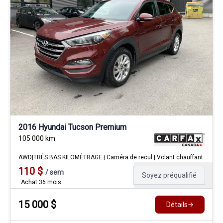
2016 Hyundai Tucson Premium
105 000
km
AWD|TRÈS BAS KILOMÉTRAGE | Caméra de recul | Volant chauffant
110
$
/
sem
Soyez préqualifié
Achat 36 mois
15 000
$
Détails