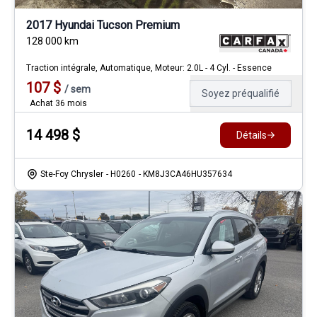
2017 Hyundai Tucson Premium
128 000
km
Traction intégrale, Automatique, Moteur: 2.0L - 4 Cyl. - Essence
107
$
/
sem
Soyez préqualifié
Achat 36 mois
14 498
$
Détails
Ste-Foy Chrysler
- H0260
- KM8J3CA46HU357634