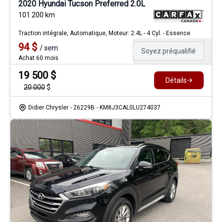
2020 Hyundai Tucson Preferred 2.0L
101 200
km
Traction intégrale, Automatique, Moteur: 2.4L - 4 Cyl. - Essence
94
$
/
sem
Soyez préqualifié
Achat 60 mois
19 500
$
Détails
20 000
$
Didier Chrysler
- 26229B
- KM8J3CAL0LU274037