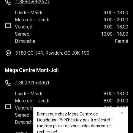
1 888-588-2677
Lundi
-
Mardi
9:00
-
18:00
Mercredi
-
Jeudi
9:00
-
20:00
Vendredi
9:00
-
18:00
Samedi
10:00
-
16:00
Dimanche
Fermé
3180 QC-341, Rawdon, QC
J0K 1S0
Méga Centre Mont-Joli
1 800-915-4961
Lundi
-
Mardi
8:00
-
18:00
Mercredi
-
Jeudi
8:00
-
20:00
Vendredi
8:00
-
18:00
Bienvenue chez Méga Centre de
Bienvenue chez Méga Centre de
Samedi
10:00
-
16:00
Liquidation! 👋 N'hésitez pas à m'écrire! Il
Liquidation! 👋 N'hésitez pas à m'écrire! Il
Dimanche
Fermé
me fera plaisir de vous aider dans votre
me fera plaisir de vous aider dans votre
recherche!
recherche!