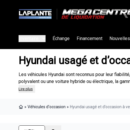
Inventaire
Échange
Financement
Nouvelles
Hyundai usagé et d’occ
Les véhicules Hyundai sont reconnus pour leur fiabilit
polyvalent ou une voiture hybride ou électrique, la ga
Lire plus
»
Véhicules d'occasion
»
Hyundai usagé et d’occasion à v
Page d'accueil