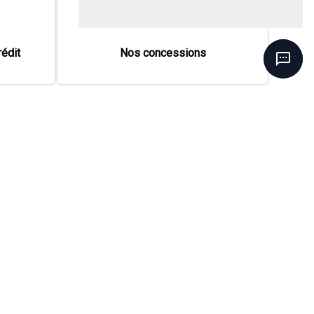
78
$
/
sem
Soyez préqualifié
Achat 84 mois
21 000
$
Détails
Mont-Joli Chrysler
- 25156A
- KM8K1CAB1NU795952
2020 Hyundai Santa Fe Preferred w/S&L
156 000
km
AWD SUN & LEATHER | TOIT PANO | CUIR | AWD | BLUELINK |
VOLANT CHAUFFANT
73
$
/
sem
Soyez préqualifié
Achat 72 mois
17 495
$
Détails
Ste-Foy Chrysler
- F0334
- 5NMS3CAD6LH256781