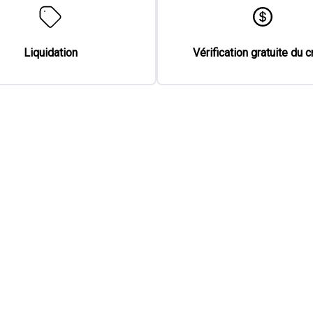
ET ARRIÈRE CHAUFFANTS | VOLANT CHAUFFANT
122
$
/
sem
Soyez préqualifié
Achat 36 mois
16 500
$
Détails
Ste-Foy Chrysler
- F0366A
- KM8J3CA44HU560618
2016 Hyundai Tucson Premium
105 000
km
AWD|TRÈS BAS KILOMÉTRAGE | Caméra de recul | Volant
chauffant
110
$
/
sem
Soyez préqualifié
Achat 36 mois
15 000
$
Détails
Ste-Foy Chrysler
- 1T258A
- KM8J33A49GU060615