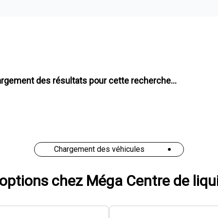
2020 Hyundai Sonata Sport
126 874
km
Vous avez des questions ?
96
$
/
sem
Soyez préqualifié
Achat 60 mois
20 000
$
Détails
Kia Matane
- U1428
- 5NPEJ4J2XLH053189
2017 Hyundai Tucson SE 2.0L
77 500
km
AWD | TOIT OUVRANT PANORAMIQUE | CUIR | SIÈGES AVANT