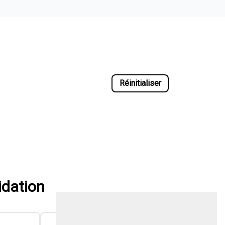
14 résultats
2020 Hyundai Tucson Preferred 2.0L
101 200
km
Traction intégrale, Automatique, Moteur: 2.4L - 4 Cyl. - Essence
94
$
/
sem
Soyez préqualifié
Achat 60 mois
19 500
$
Détails
20 000
$
Didier Chrysler
- 26229B
- KM8J3CAL0LU274037
2022 Hyundai Kona 2.0L Essential
79 013
km
Traction intégrale, Automatique, Moteur: 2.0L - 4 Cyl. - Essence