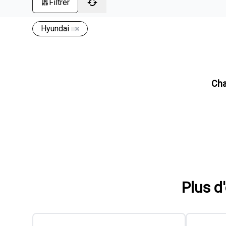
Filtrer
Hyundai
2023 Hyundai Elantra Elantra
45 376
km
Traction avant, Automatique, Moteur: 2.0L - 4 Cyl. - Essence
86
$
/
sem
Soyez préqualifié
Achat 84 mois
23 000
$
Détails
26 000
$
Mont-Joli Chrysler
- U1925A
- KMHLM4AG3PU586132
2024 Hyundai Venue Essential
12 796
km
• CUIR • TOIT OUVRANT • NAVIGATION • APPLE CARPLAY •