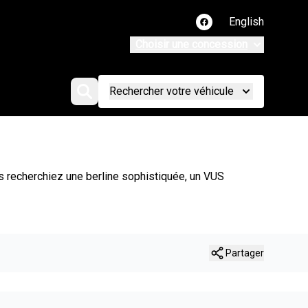
English
Lien vers notre page
Choisir une concession
Rechercher votre véhicule
us recherchiez une berline sophistiquée, un VUS
Partager