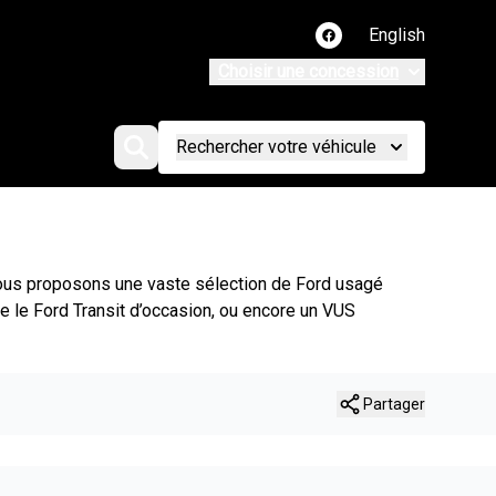
English
Lien vers notre page
Choisir une concession
Rechercher votre véhicule
 vous proposons une vaste sélection de Ford usagé
e le Ford Transit d’occasion, ou encore un VUS
Partager