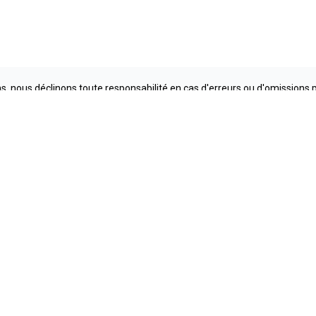
, nous déclinons toute responsabilité en cas d'erreurs ou d'omissions 
conditions réelles. Les Prix des véhicules affichés sont sujet à changeme
e Lanaudière
Méga Cent
588-2677
1 800