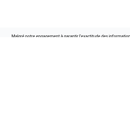
Malgré notre engagement à garantir l'exactitude des informations
local pour connaître les modalités et 
Liens rapides
Méga Centr
Nouvelles et
Autos usagées
1 888-