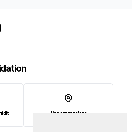
idation
rédit
Nos concessions