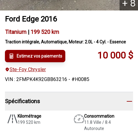
+
8
Ford
Edge
2016
Titanium
|
199 520 km
Traction intégrale, Automatique, Moteur: 2.0L - 4 Cyl. - Essence
10 000
$
Estimez vos paiements
Ste-Foy Chrysler
VIN
:
2FMPK4K92GBB63216
- #
H0085
Spécifications
Kilométrage
Consommation
199 520 km
11.8 Ville / 8.4
Autoroute