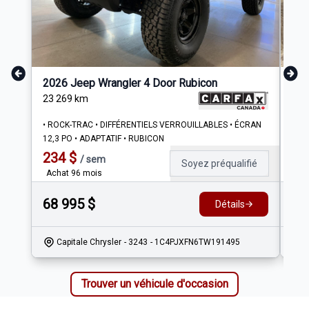
2026 Jeep Wrangler 4 Door Rubicon
201
23 269
km
122
• ROCK-TRAC • DIFFÉRENTIELS VERROUILLABLES • ÉCRAN
AWD
12,3 PO • ADAPTATIF • RUBICON
APP
234
$
86
/
sem
Soyez préqualifié
Achat 96 mois
Ach
68 995
$
17
Détails
Capitale Chrysler
- 3243
- 1C4PJXFN6TW191495
Trouver un véhicule d'occasion