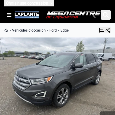
Choisir une concession
»
Véhicules d'occasion
»
Ford
»
Edge
Page d'accueil