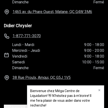
Dimanche
Fermé
1465 av. du Phare Ouest, Matane, QC
G4W 3M6
Didier Chrysler
1-877-771-3070
Lundi
-
Mardi
9:00
-
18:00
Mercredi
-
Jeudi
9:00
-
20:00
Vendredi
9:00
-
18:00
Samedi
10:00
-
15:00
Dimanche
Fermé
38 Rue Proulx, Amqui, QC
G5J 1V5
Bienvenue chez Méga Centre de
Liquidation! 👋 N'hésitez pas à m'écrire! Il
me fera plaisir de vous aider dans votre
recherche!
Préférences de consentement