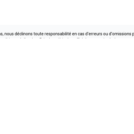
, nous déclinons toute responsabilité en cas d'erreurs ou d'omissions 
conditions réelles. Les Prix des véhicules affichés sont sujet à changeme
e Lanaudière
Méga Cent
588-2677
1 800