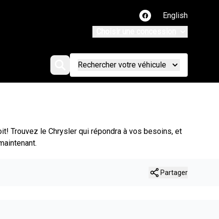
English
Lien vers notre page
Choisir une concession
Rechercher votre véhicule
it! Trouvez le Chrysler qui répondra à vos besoins, et
 maintenant.
Partager