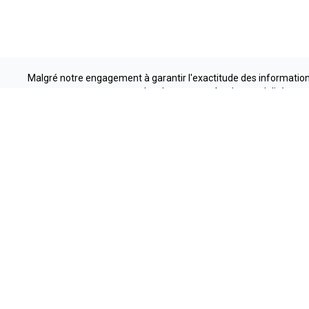
Malgré notre engagement à garantir l'exactitude des informations
local pour connaître les modalités et 
Liens rapides
Méga Centr
Nouvelles et
Autos usagées
1 888-
actualités