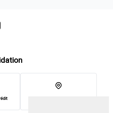
idation
rédit
Nos concessions