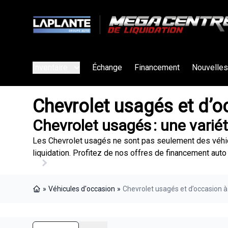
Inventaire
Échange
Financement
Nouvelles
Chevrolet usagés et d’o
Chevrolet usagés : une varié
Les Chevrolet usagés ne sont pas seulement des véhic
liquidation. Profitez de nos offres de financement auto 
»
Véhicules d'occasion
»
Chevrolet usagés et d’occasion 
Page d'accueil