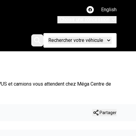
English
Lien vers notre page
Choisir une concession
Rechercher votre véhicule
: VUS et camions vous attendent chez Méga Centre de
Partager